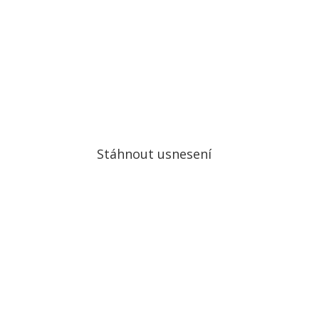
vět.
ckou
ho a
tému
Stáhnout usnesení