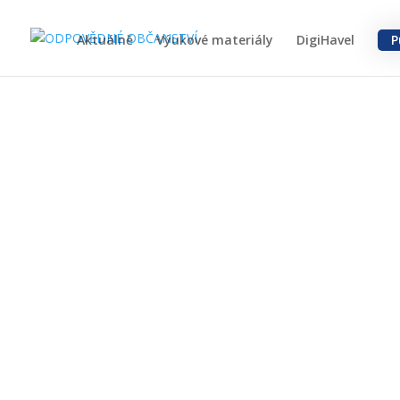
Aktuálně
Výukové materiály
DigiHavel
P
Principy obča
vzdělávání