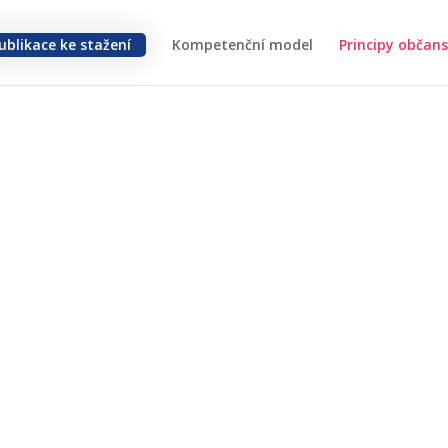
ublikace ke stažení
Kompetenční model
Principy občan
nského