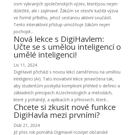
osm vybraných společenských výzev, kteréjsou nejen
důležité, ale i zajímavé. Žákům se otevře každá výzva
ve formě příběhu, jehož sestanou aktivní součástí.
Tento interaktivní přístup umožňuje žákům nejen
pochopit...
Nová lekce s DigiHavlem:
Učte se s umělou inteligencí o
umělé inteligenci!
Lis 11, 2024
DigiHavel přichází s novou lekcí zaměřenou na umělou
inteligenci (AI). Tato inovativní lekce jenavržena tak,
aby studentům poskytla komplexní přehled o definici a
základních principech AI,technologiích a metodách,
které ji pohánějí, a aplikacích a přínosech, které...
Chcete si zkusit nové funkce
DigiHavla mezi prvními?
Dub 21, 2024
Již přes rok pomáhá DigiHavel rozvíjet občanské