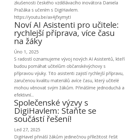
zkušenosti českého vzdělávacího inovátora Daniela
Pražáka s učením s DigiHavlem.
https://youtu.be/ax4jfxymytI
Noví AI Asistenti pro učitele:
rychlejší příprava, více času
na žáky
Úno 1, 2025
S radostí oznamujeme vývoj nových AI Asistentů, kteří
budou pomáhat učitelům občanskévýchovy s
přípravou výuky. Tito asistenti zajistí rychlejší přípravu,
zaručenou kvalitu materiálů avíce času, který učitelé
mohou věnovat svým žákům. Přinášíme jednoduchá a
efektivní...
Společenské výzvy s
DigiHavlem: Staňte se
součástí řešení!
Led 27, 2025
DigiHavel přináší žákům jedinečnou příležitost řešit