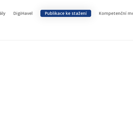
ály
DigiHavel
Publikace ke stažení
Kompetenční m
tickém právním státě
různé formy vládnutí – diktaturu, monarchii, přímou a zastupitelskou 
polečnosti a objasnit dělbu moci dle Ústavy České republiky