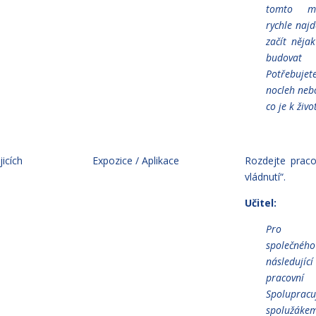
tomto m
rychle naj
začít něja
budovat
Potřebujet
nocleh nebo
co je k živ
jicích
Expozice / Aplikace
Rozdejte praco
vládnutí“.
Učitel:
Pro u
společnéh
následujíc
pracov
Spolupra
spolužák