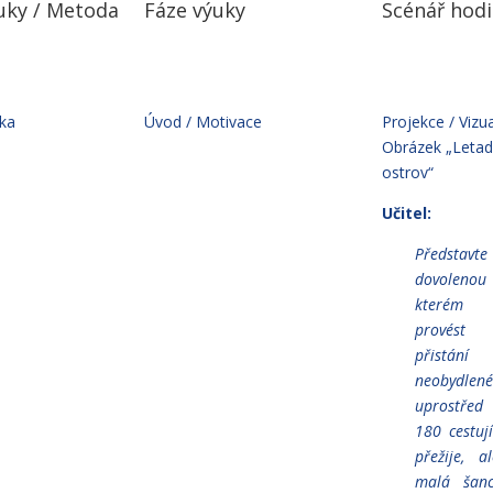
uky / Metoda
Fáze výuky
Scénář hodi
uka
Úvod / Motivace
Projekce / Vizua
Obrázek „Letad
ostrov“
Učitel:
Představte 
dovolenou
kterém 
provés
přistán
neobydl
uprostřed
180 cestuj
přežije, a
malá šan