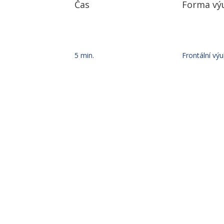
Čas
Forma vý
5 min.
Frontální vý