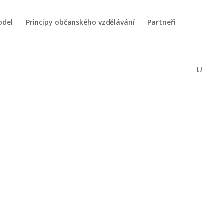
odel
Principy občanského vzdělávání
Partneři
Zároveň by měl žák samostatně
demokracii.
.