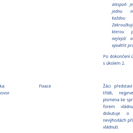
alespoň j
jednu n
každou
Zakroužk
kterou p
nejlepší 
vysvětlit pr
Po dokončení ú
s úkolem 2.
ka:
Fixace
Žáci představ
hovor
třídě, nejpr
písmena ke sp
forem vládn
diskutuje o
nevýhodách pří
vládnutí.