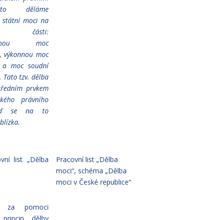
to děláme
 státní moci na
části:
odárnou
moc
a), výkonnou moc
) a moc soudní
. Tato tzv. dělba
tředním prvkem
ckého právního
Teď se na to
blízka.
vní list „Dělba
Pracovní list „Dělba
moci“, schéma „Dělba
moci v České republice“
te za pomoci
princip dělby