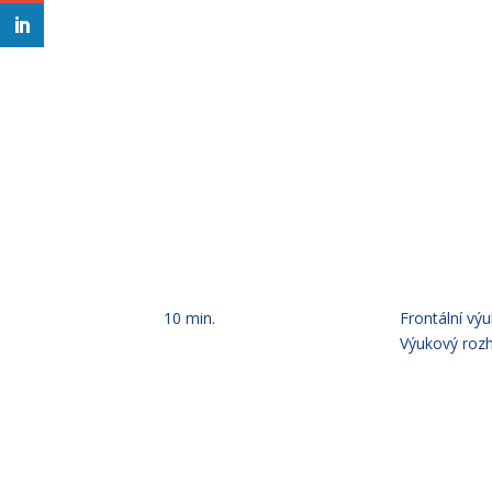
10 min.
Frontální výu
Výukový roz