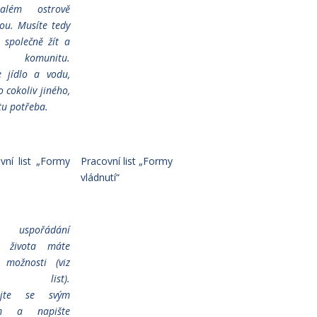
além ostrově
dou. Musíte tedy
k společně žít a
 komunitu.
e jídlo a vodu,
 cokoliv jiného,
otu potřeba.
vní list „Formy
Pracovní list „Formy
vládnutí“
spořádání
o života máte
í možnosti (viz
ní list).
cujte se svým
em a napište