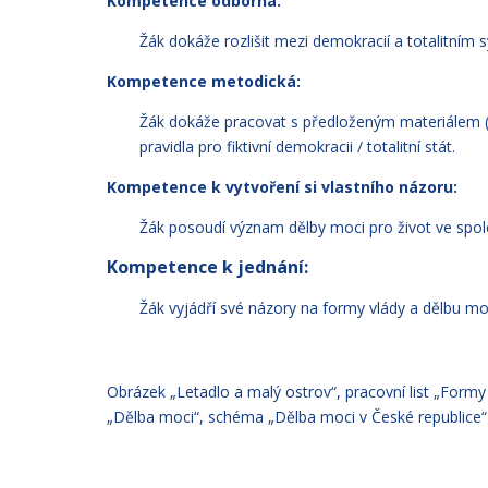
Kompetence odborná:
Žák dokáže rozlišit mezi demokracií a totalitním
Kompetence metodická:
Žák dokáže pracovat s předloženým materiálem (
pravidla pro fiktivní demokracii / totalitní stát.
Kompetence k vytvoření si vlastního názoru:
Žák posoudí význam dělby moci pro život ve spol
Kompetence k jednání:
Žák vyjádří své názory na formy vlády a dělbu mo
Obrázek „Letadlo a malý ostrov“, pracovní list „Formy v
„Dělba moci“, schéma „Dělba moci v České republice“