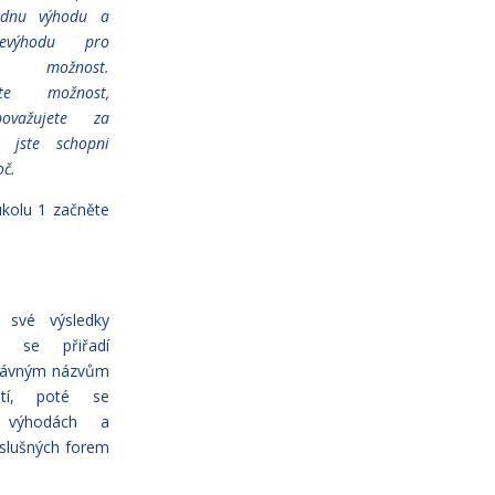
ednu výhodu a
evýhodu pro
 možnost.
ujte možnost,
ovažujete za
a jste schopni
oč.
kolu 1 začněte
í své výsledky
ve se přiřadí
rávným názvům
utí, poté se
 výhodách a
slušných forem