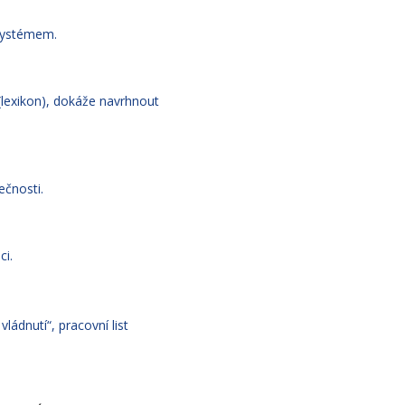
 systémem.
lexikon), dokáže navrhnout
ečnosti.
ci.
ládnutí“, pracovní list