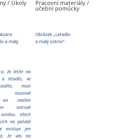
ny / Úkoly
Pracovní materiály /
učební pomůcky
lizace:
Obrázek „Letadlo
lo a malý
a malý ostrov”
si, že letíte na
 a letadlo, ve
sedíte, musí
t nouzové
í na malém
eném ostrově
 oceánu. Všech
ících na palubě
le existuje jen
ce, že vás na