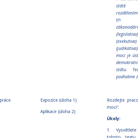
státě 
rozdělením
tři 
zákon
(legislativ
(exekutiva
(judikativa)
moci je
ús
demokrati
státu. 
podíváme z
práce
Expozice (úloha 1)
Rozdejte praco
moci“.
Aplikace (úloha 2)
Úkoly:
1. Vysvětle
tohoto textu 