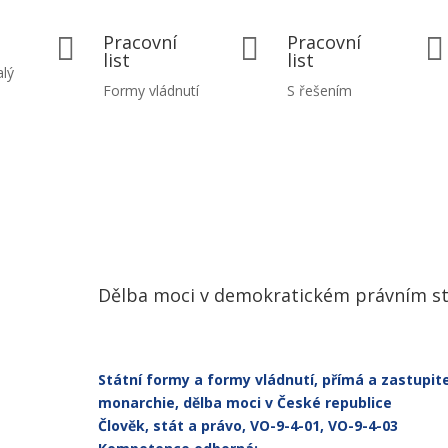
Pracovní
Pracovní



list
list
alý
Formy vládnutí
S řešením
Dělba moci v demokratickém právním s
Státní formy a formy vládnutí, přímá a zastupi
monarchie, dělba moci v České republice
Člověk, stát a právo, VO-9-4-01, VO-9-4-03