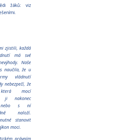
di žáků: viz
řešeními.
i zjistili, každá
ádnutí má své
nevýhody. Naše
ás
naučila, že u
rmy vládnutí
dy nebezpečí, že
která mocí
je, ji
nakonec
e nebo s ní
ědně naloží.
nutné stanovit
výkon moci.
tickém právním