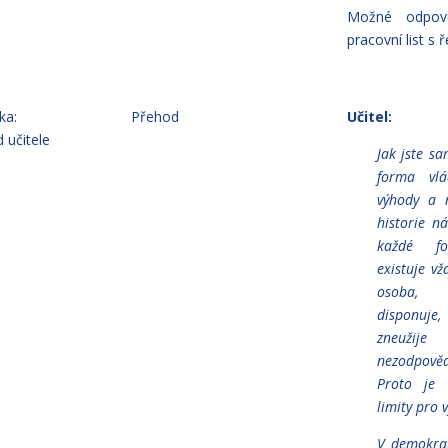
Možné odpově
pracovní list s 
ka:
Přehod
Učitel:
d učitele
Jak jste sam
forma vl
výhody a 
historie n
každé fo
existuje vž
osoba, 
disponu
zneužij
nezodpov
Proto je 
limity pro 
V demokra