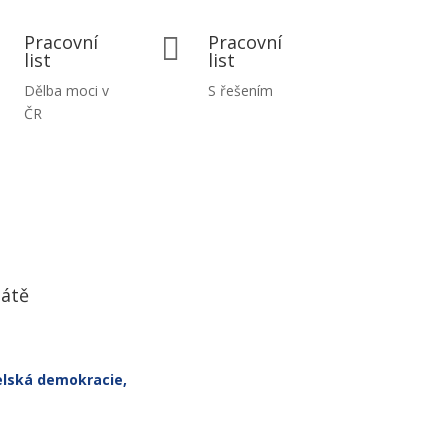
Pracovní
Pracovní

list
list
Dělba moci v
S řešením
ČR
tátě
telská demokracie,