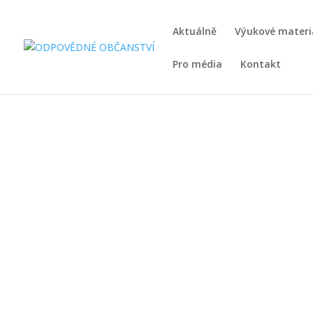
Aktuálně
Výukové materi
Pro média
Kontakt
Dělba moci v demokra
Cílem této hodiny je, aby žák dokázal rozlišit 
posoudit význam dělby moci pro život ve s