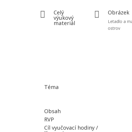
Celý
Obrázek


výukový
Letadlo a m
materiál
ostrov
Téma
Obsah
RVP
Cíl vyučovací hodiny /