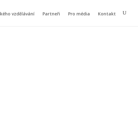
ského vzdělávání
Partneři
Pro média
Kontakt
věstů Cyrila a