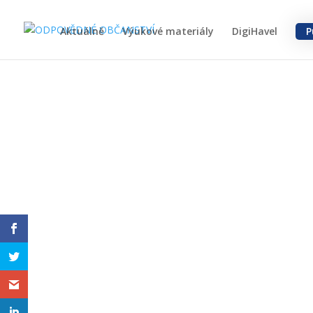
Aktuálně
Výukové materiály
DigiHavel
P
5. červenec – 
Metoděje