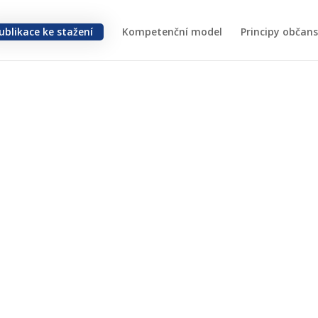
ublikace ke stažení
Kompetenční model
Principy občan
Den slovanských věroz