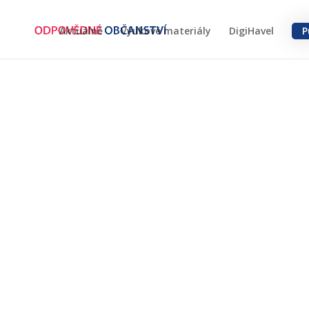
Aktuálně
Výukové materiály
DigiHavel
P
Demokracie on