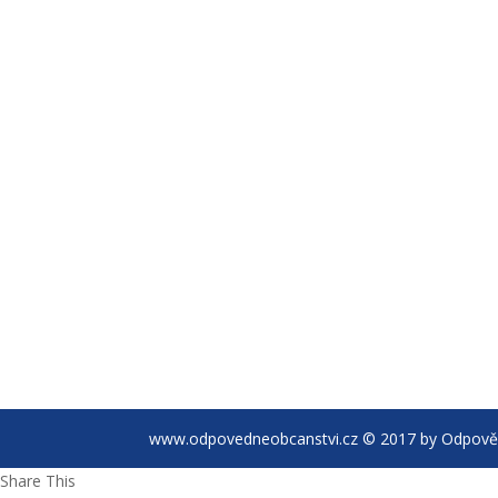
www.odpovedneobcanstvi.cz © 2017 by Odpovědn
Share This