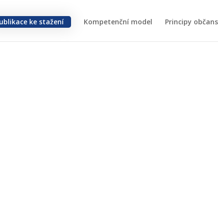
ublikace ke stažení
Kompetenční model
Principy občan
line