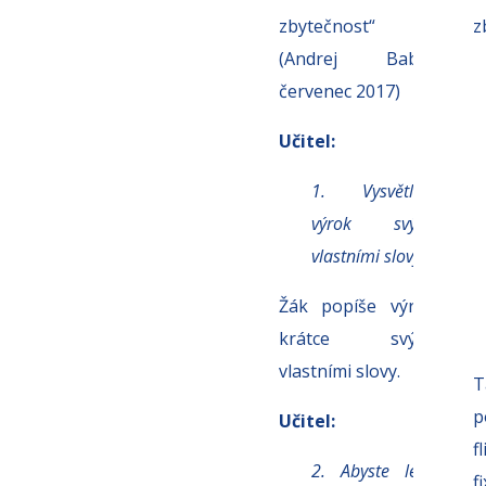
zbytečnost“
z
(Andrej Babiš,
červenec 2017)
Učitel:
1. Vysvětlete
výrok svými
vlastními slovy.
Žák popíše výrok
krátce svými
vlastními slovy.
T
p
Učitel:
f
2. Abyste lépe
fi