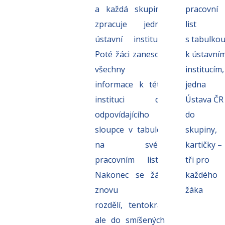
a každá
skupina
pracovní
zpracuje jednu
list
ústavní instituci.
s tabulko
Poté žáci zanesou
k ústavní
všechny
institucím,
informace k této
jedna
instituci
do
Ústava ČR
odpovídajícího
do
sloupce v tabulce
skupiny,
na svém
kartičky –
pracovním listu.
tři pro
Nakonec se žáci
každého
znovu
žáka
rozdělí,
tentokrát
ale do smíšených