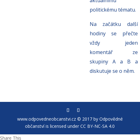
aktuálnímu
politickému tématu.
Na začátku další
hodiny se přečte
vždy jeden
komentář ze
skupiny A a B a
diskutuje se o něm.
www.odpovedneobcanstvi.cz © 2017 by Odpovědné
občanství is licensed under CC BY-NC-SA 4.0
Share This