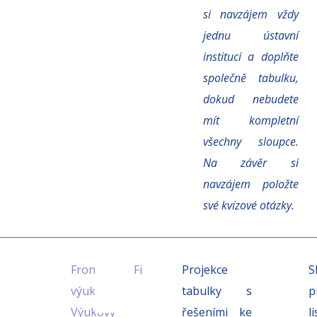
si navzájem vždy
jednu ústavní
instituci a doplňte
společně tabulku,
dokud nebudete
mít kompletní
všechny sloupce.
Na závěr si
navzájem položte
své kvízové otázky.
5
Frontální
Fixace
Projekce
S
min.
výuka:
tabulky s
p
Výukový
řešeními ke
li