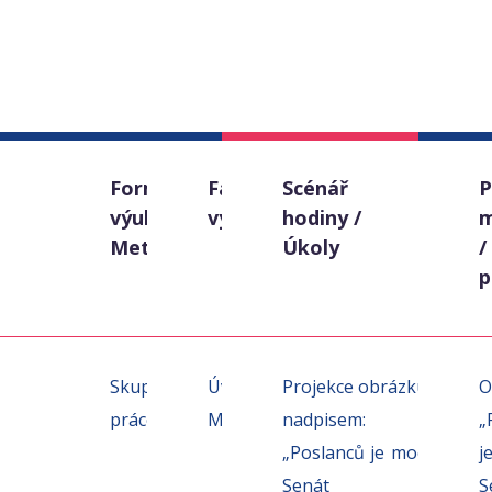
Čas
Forma
Fáze
Scénář
P
výuky /
výuky
hodiny /
m
Metoda
Úkoly
/
p
15
Skupinová
Úvod /
Projekce obrázku s
O
min.
práce
Motivace
nadpisem:
„
„Poslanců je moc a
j
Senát je
S