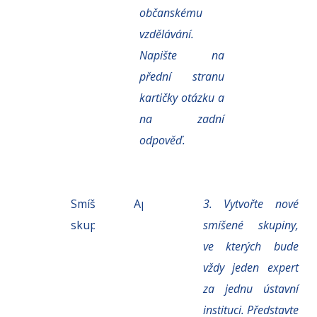
občanskému
vzdělávání.
Napište
na
přední stranu
kartičky otázku a
na zadní
odpověď.
15
Smíšené
Aplikace
3. Vytvořte nové
min.
skupiny
smíšené skupiny,
ve kterých bude
vždy jeden expert
za jednu ústavní
instituci. Představte