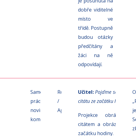
je posunuta na
dobře viditelné
místo ve
třídě.
Postupně
budou otázky
předčítány a
žáci na ně
odpovídají.
3
Samostatná
Reflexe
Učitel:
Pojďme se vrátit k
O
min.
práce: Psaní
/
citátu ze začátku hodiny.
„
novinového
Aplikace
j
Projekce obrázku s
komentáře
S
citátem a obrázkem ze
z
začátku hodiny.