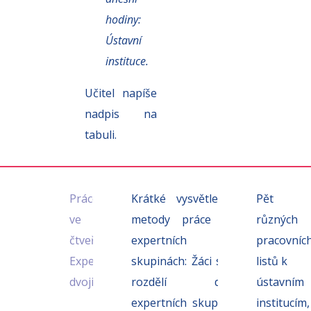
hodiny:
Ústavní
instituce.
Učitel napíše
nadpis na
tabuli.
2
Práce
Krátké vysvětlení
Pět
min.
ve
metody práce v
různých
čtveřicích:
expertních
pracovníc
Expertní
skupinách: Žáci se
listů k
dvojice
rozdělí do
ústavním
expertních skupin
institucím,