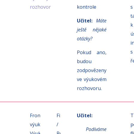
rozhovor
kontrole
s
t
Učitel:
Máte
k
ještě nějaké
ú
otázky?
i
s
Pokud ano,
ř
budou
zodpovězeny
ve výukovém
rozhovoru.
5
Frontální
Fixace
Učitel:
T
min.
výuka:
/
p
Podíváme
Výukový
Reflexe
f