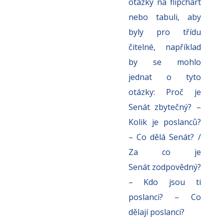
otázky na flipchart
nebo tabuli, aby
byly pro třídu
čitelné, například
by se mohlo
jednat
o tyto
otázky: Proč je
Senát zbytečný? –
Kolik je poslanců?
– Co dělá Senát? /
Za co je
Senát
zodpovědný?
– Kdo jsou ti
poslanci? – Co
dělají poslanci?