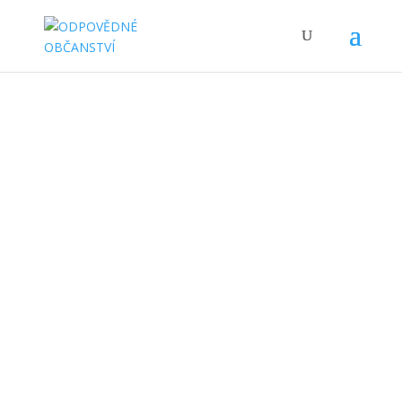
Politické strany
vs. zájmové
skupiny
Cílem této hodiny je, aby žák dokázal uvést