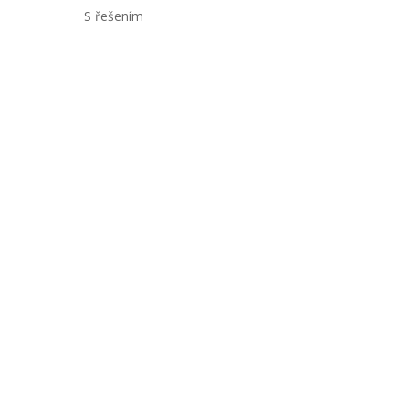
S řešením
Téma
Politické strany vs.