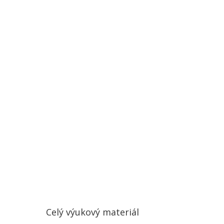
společné a rozdílné znaky ve struktuře a
fungování politických stran a zájmových skupin
v České republice.
Zároveň by měl žák
samostatně napsat novinový článek a zaujmout
stanovisko k jedné politické otázce s ohledem
na dané téma.
Celý výukový materiál