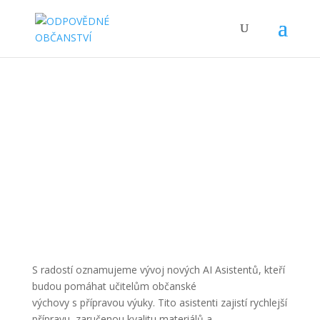
Noví AI Asistenti pro učitele: rychlejší příprava, více
času na žáky
S radostí oznamujeme vývoj nových AI Asistentů, kteří
budou pomáhat učitelům občanské
výchovy s přípravou výuky. Tito asistenti zajistí rychlejší
přípravu, zaručenou kvalitu materiálů a